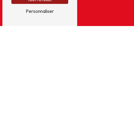
Personnaliser
E-mail
lfservices@outlook.fr
+
−