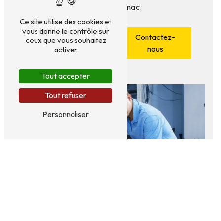
réussie à Cognac.
Ce site utilise des cookies et
vous donne le contrôle sur
En savoir
Contactez-
ceux que vous souhaitez
plus
nous
activer
Tout accepter
Tout refuser
Personnaliser