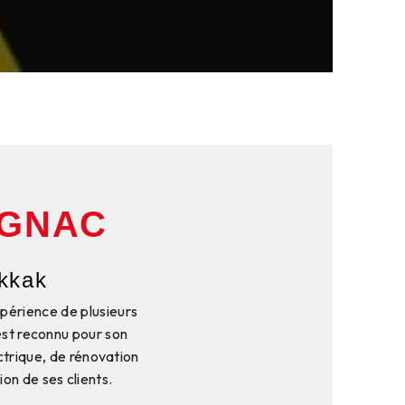
OGNAC
ekkak
xpérience de plusieurs
est reconnu pour son
ctrique, de rénovation
on de ses clients.